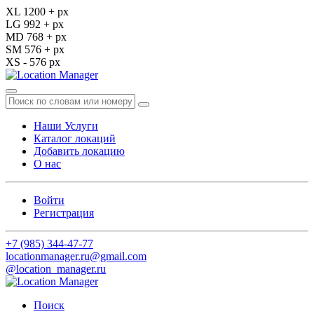
XL 1200 + px
LG 992 + px
MD 768 + px
SM 576 + px
XS - 576 px
Наши Услуги
Каталог локаций
Добавить локацию
О нас
Войти
Регистрация
+7 (985) 344-47-77
locationmanager.ru@gmail.com
@location_manager.ru
Поиск