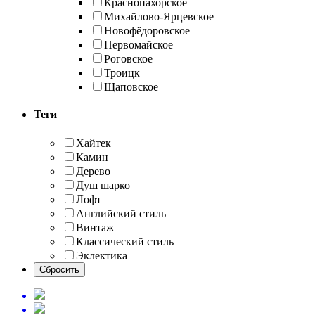
Краснопахорское
Михайлово-Ярцевское
Новофёдоровское
Первомайское
Роговское
Троицк
Щаповское
Теги
Хайтек
Камин
Дерево
Душ шарко
Лофт
Английский стиль
Винтаж
Классический стиль
Эклектика