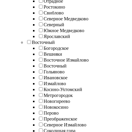
Отрадное
Ростокино
Свиблово
Северное Медведково
Северный
Южное Медведково
Ярославский
Восточный
Богородское
Вешняки
Восточное Измайлово
Восточный
Гольяново
Ивановское
Измайлово
Косино-Ухтомский
Метрогородок
Новогиреево
Новокосино
Перово
Преображенское
Северное Измайлово
Соколиная гора