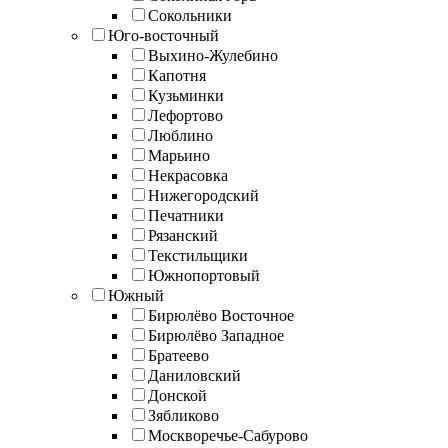
Сокольники
Юго-восточный
Выхино-Жулебино
Капотня
Кузьминки
Лефортово
Люблино
Марьино
Некрасовка
Нижегородский
Печатники
Рязанский
Текстильщики
Южнопортовый
Южный
Бирюлёво Восточное
Бирюлёво Западное
Братеево
Даниловский
Донской
Зябликово
Москворечье-Сабурово