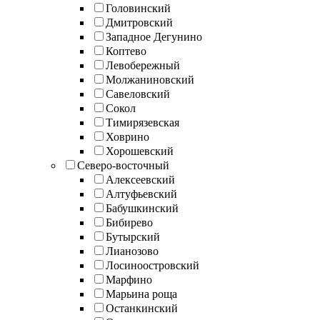
Головинский
Дмитровский
Западное Дегунино
Коптево
Левобережный
Молжаниновский
Савеловский
Сокол
Тимирязевская
Ховрино
Хорошевский
Северо-восточный
Алексеевский
Алтуфьевский
Бабушкинский
Бибирево
Бутырский
Лианозово
Лосиноостровский
Марфино
Марьина роща
Останкинский