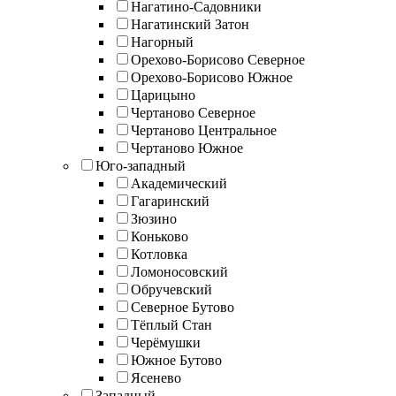
Нагатино-Садовники
Нагатинский Затон
Нагорный
Орехово-Борисово Северное
Орехово-Борисово Южное
Царицыно
Чертаново Северное
Чертаново Центральное
Чертаново Южное
Юго-западный
Академический
Гагаринский
Зюзино
Коньково
Котловка
Ломоносовский
Обручевский
Северное Бутово
Тёплый Стан
Черёмушки
Южное Бутово
Ясенево
Западный