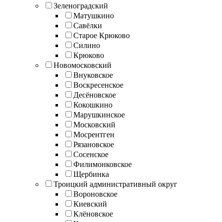
Зеленоградский
Матушкино
Савёлки
Старое Крюково
Силино
Крюково
Новомосковский
Внуковское
Воскресенское
Десёновское
Кокошкино
Марушкинское
Московский
Мосрентген
Рязановское
Сосенское
Филимонковское
Щербинка
Троицкий административный округ
Вороновское
Киевский
Клёновское