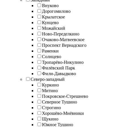
Внуково
Дорогомилово
Крылатское
Кунцево
Можайский
Ново-Переделкино
Очаково-Матвеевское
Проспект Вернадского
Раменки
Солнцево
Тропарёво-Никулино
Филёвский Парк
Фили-Давыдково
Северо-западный
Куркино
Митино
Покровское-Стрешнево
Северное Тушино
Строгино
Хорошёво-Мнёвники
Щукино
Южное Тушино