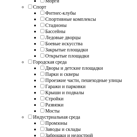
Морги
Спорт
Фитнес-клубы
Спортивные комплексы
Стадионы
Бассейны
Ледовые дворцы
Боевые искусства
Закрытые площадки
Открытые площадки
Городская среда
Дворы и детские площадки
Парки и скверы
Проезжие части, пешеходные улицы
Гаражи и парковки
Крыши и подвалы
Стройки
Развязки
Мосты
Индустриальная среда
Промзоны
Заводы и склады
Заброшки и недострой