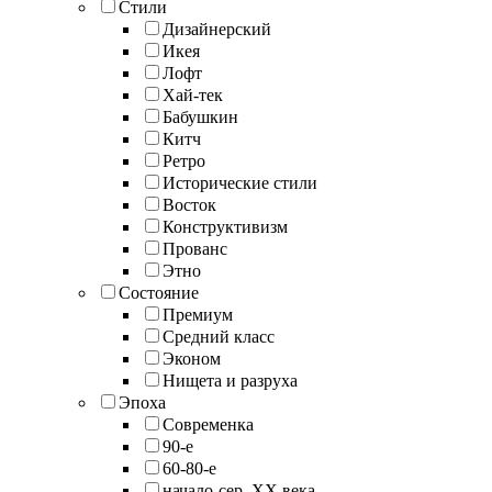
Стили
Дизайнерский
Икея
Лофт
Хай-тек
Бабушкин
Китч
Ретро
Исторические стили
Восток
Конструктивизм
Прованс
Этно
Состояние
Премиум
Средний класс
Эконом
Нищета и разруха
Эпоха
Современка
90-е
60-80-е
начало-сер. XX века