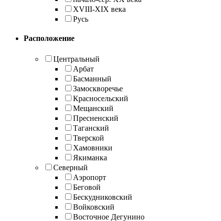
XVIII-XIX века
Русь
Расположение
Центральный
Арбат
Басманный
Замоскворечье
Красносельский
Мещанский
Пресненский
Таганский
Тверской
Хамовники
Якиманка
Северный
Аэропорт
Беговой
Бескудниковский
Войковский
Восточное Дегунино