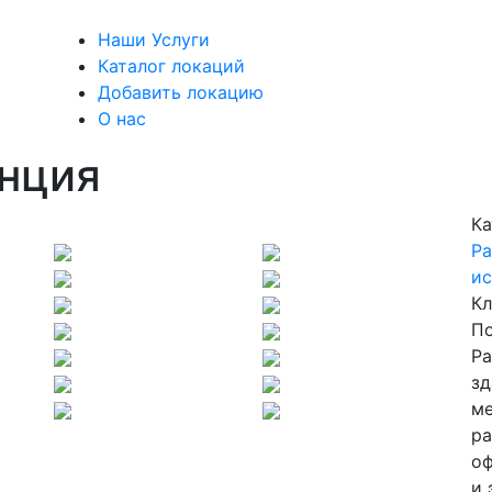
Наши Услуги
Каталог локаций
Добавить локацию
О нас
нция
Ка
Next
Ра
ис
Кл
По
Р
зд
ме
ра
оф
и 