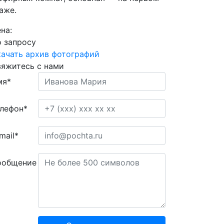
аже.
на:
 запросу
ачать архив фотографий
яжитесь с нами
мя*
лефон*
mail*
ообщение