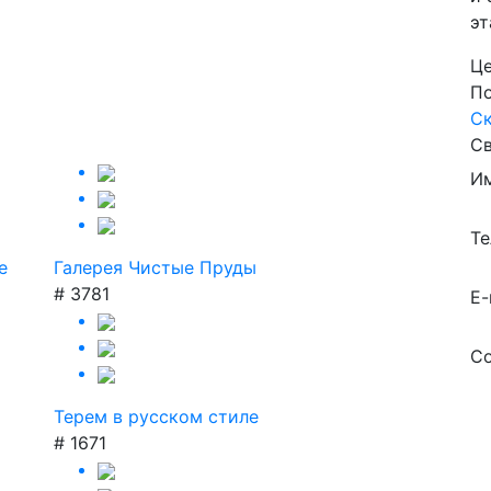
эт
Це
По
Ск
Св
И
Те
е
Галерея Чистые Пруды
# 3781
E-
С
Терем в русском стиле
# 1671