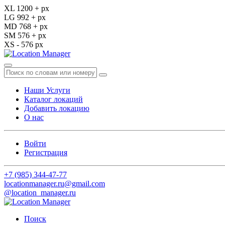
XL 1200 + px
LG 992 + px
MD 768 + px
SM 576 + px
XS - 576 px
Наши Услуги
Каталог локаций
Добавить локацию
О нас
Войти
Регистрация
+7 (985) 344-47-77
locationmanager.ru@gmail.com
@location_manager.ru
Поиск