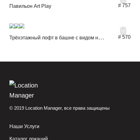
# 757
Павильон Art Play
Т
рёхэтажный лофт в башне с видом на Сити
# 570
© 2019 Location Manager, все права защищены
Наши Услуги
Каталог локаций