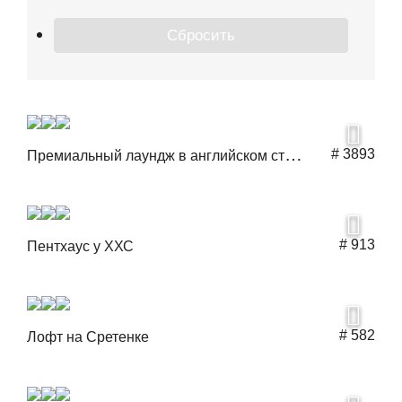
П
ремиальный лаундж в английском стиле
# 3893
# 913
Пентхаус у ХХС
# 582
Лофт на Сретенке