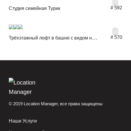
# 592
Студия семейная Турик
Т
рёхэтажный лофт в башне с видом на Сити
# 570
© 2019 Location Manager, все права защищены
Наши Услуги