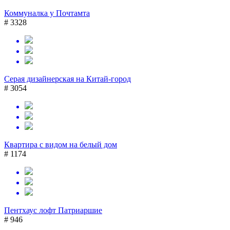
Коммуналка у Почтамта
# 3328
Серая дизайнерская на Китай-город
# 3054
Квартира с видом на белый дом
# 1174
Пентхаус лофт Патриаршие
# 946