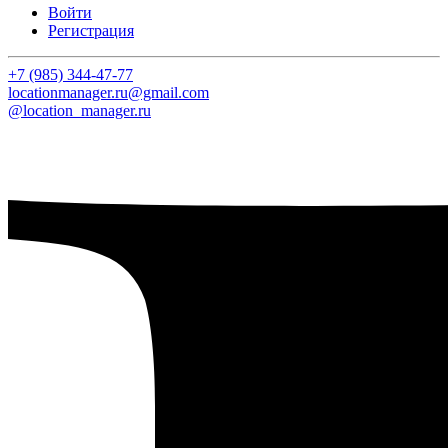
Войти
Регистрация
+7 (985) 344-47-77
locationmanager.ru@gmail.com
@location_manager.ru